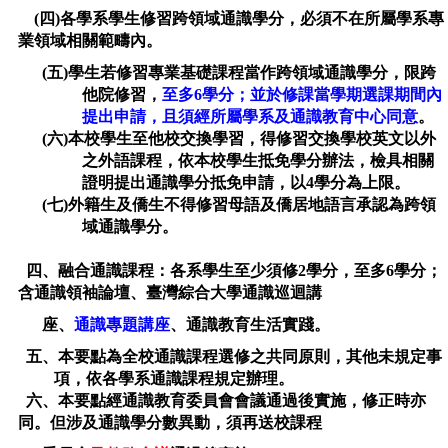
(四)各學系學生修習跨領域通識學分，必須不在所屬學系專
業領域相關範疇內。
(五)學生若修習專業基礎課程當作跨領域通識學分，限跨
他院修習，
至多6
學分；並於修課當學期選課期間內
提出申請，且須經所屬學系及通識教育中心同意
。
(六)本校學生至他校交換學習，得修習交換學校英文以外
之外語課程，依本校學生抵免學分辦法，檢具相關
證明提出通識學分抵免申請，以4學分為上限。
(七)外籍生及僑生不得修習母語及僑居地語言承認為跨領
域通識學分。
四、融合通識課程：各系學生至少須修2學分，至多6學分；
含通識領袖論壇、
臺灣綜合大學通識巡迴講
座
、
通識專題講座
、通識教育生活實踐
。
五、本要點為全校通識課程選修之共同原則，其他未規定事
項，依各學系通識課程規定辦理。
六、本要點經通識教育委員會會議通過後實施，修正時亦
同。但涉及通識學分數異動，須再送校課程