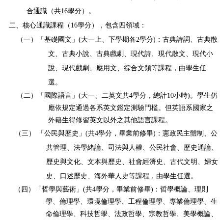
合通識（共16學分）。
二、核心通識課程（16
學分），包含四領域：
（一）「基礎國文」(
大一
上
、
下學期各
2
學分
)
：
古典詩詞、古典散
文、古典小說、古典戲劇、現代詩、現代散文、現代小
說、現代戲劇、應用文、綜合文類等課程，由學生任
選。
（二）「國際語言」(
大一、二英文共4學分，總計10小時
)
。
學生仍
應依規定通過各系英文鑑定測驗門檻。但英語系國家之
外籍生得修習英文以外之其他語言課程。
（三） 「公民與歷史」(共4
學分，畢業前修畢)：
憲政民主體制、公
共管理、法學緒論、司法與人權、公民社會
、歷史通論、
歷史與文化、文本與歷史、社會經濟史、古代文明、婦女
史、口述歷史、海外華人史
等課程，由學生任選。
（四）「哲學與藝術」(共4
學分，畢業前修畢)：
哲學概論、理則
學、倫理學、環境倫理學、工程倫理學、專業倫理學、生
命倫理學、科技哲學、法政哲學、宗教哲學、
美學概論、