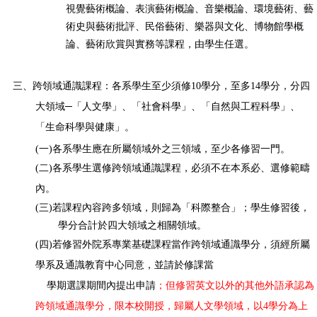
視覺藝術概論、表演藝術概論、音樂概論、環境藝術、藝
術史與藝術批評、民俗藝術、樂器與文化、博物館學概
論、藝術欣賞與實務
等課程，由學生任選
。
三、跨領域通識課程：各系學生至少須修10學分，至多14
學分，分四
大領域─「人文學」、「社會科學」、「自然與工程科學」、
「生命科學與健康」。
(
一)
各系學生應在所屬領域外之三領域，至少各修習一門。
(
二)
各系學生選修跨領域通識課程，必須不在本系必、選修範疇
內。
(
三)
若課程內容跨多領域，則歸為「科際整合」；學生修習後，
學分合計於四大領域之相關領域。
(
四)
若修習外院系專業基礎課程當作跨領域通識學分，須經所屬
學系及通識教育中心同意，並請於修課當
學
期選課期間內提出申請
；但修習英文以外的其他外語承認為
跨領域通識學分，限本校開授，歸屬人文學領域，以4
學分為上