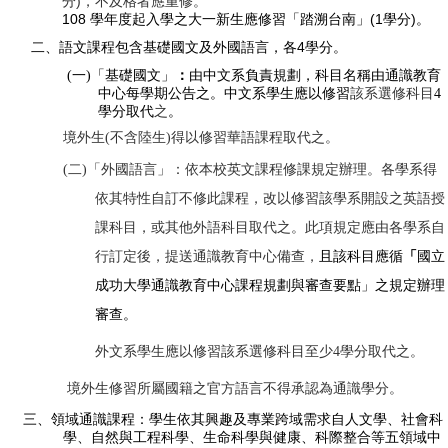
)
分
，不及格者應重修。
108
(1
)
學年度起入學之大一新生應修習「踏溯台南」
學分
。
4
二、語文課程包含基礎國文及外國語言，各
學分。
(
一
)
「基礎國文」
：
由中文系負責規劃，科目名稱由通識教育
中心每學期公告之。中文
系學生應以修習
該系選修科目
4
學分取代
之
。
境外生
(
不含陸生
)
得以修習華語課程取代之。
(
二
)
「外國語言」：依本校英文課程修課規定辦理。各學系得
依其特性自訂不修此課程，改以修習該學系開設之英語授
課科目，或其他外語科目取代之。此項規定應由各學系自
行訂定後，提送通識教育中心備查，
且該科目應循
「
國立
成功大學通識教育中心課程規劃與審查要點」之規定辦理
審查。
外文系學生應以修習該系選修科目至少
4
學分取代之。
境外生修習所屬國籍之官方語言不得承認為通識學分。
三、
領域通識課程：學生依其興趣及專業跨域需求自人文學、社會科
學、自然與工程科學、生命科學與健康、科際整合等五領域中