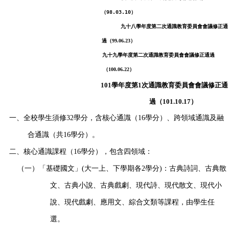
（98.03.10）
九十八學年度第二次通識教育委員會會議修正通
過
（99.06
.
23）
九十九學年度第二次通識教育委員會會議修正通過
（100.06
.22
）
101學年度第1次通識教育委員會會議修正通
過
（101.10
.17
）
一、全校學生須修
32
學分，含核心通識（
16
學分）、跨領域通識及融
合通識（共
16
學分）。
二、核心通識課程（
16
學分），包含四領域：
（一）「基礎國文」
(
大一
上
、
下學期各
2
學分
)
：
古典詩詞、古典散
文、古典小說、古典戲劇、現代詩、現代散文、現代小
說、現代戲劇、應用文、綜合文類等課程，由學生任
選。