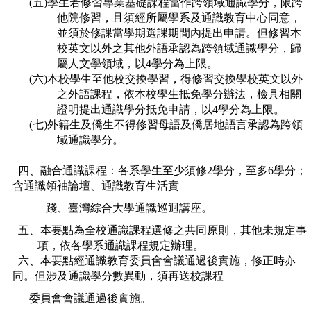
(五)學生若修習專業基礎課程當作跨領域通識學分，限跨
他院修習，且須經所屬學系及通識教育中心同意，
並須於修課當學期選課期間內提出申請。但修習本
校英文以外之其他外語承認為跨領域通識學分，歸
屬人文學領域，以4學分為上限。
(六)本校學生至他校交換學習，得修習交換學校英文以外
之外語課程，依本校學生抵免學分辦法，檢具相關
證明提出通識學分抵免申請，以4學分為上限。
(七)外籍生及僑生不得修習母語及僑居地語言承認為跨領
域通識學分。
四、融合通識課程：各系學生至少須修2學分，至多6學分；
含通識領袖論壇、通識教育生活實
踐、臺灣綜合大學通識巡迴講座。
五、本要點為全校通識課程選修之共同原則，其他未規定事
項，依各學系通識課程規定辦理。
六、本要點經通識教育委員會會議通過後實施，修正時亦
同。但涉及通識學分數異動，須再送校課程
委員會會議通過後實施。