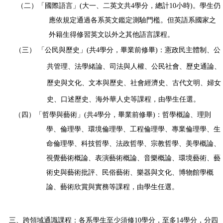
（二）「國際語言」
(
大一、二英文共
4
學分，總計
10
小時
)
。
學生仍
應依規定通過各系英文鑑定測驗門檻。但英語系國家之
外籍生得修習英文以外之其他語言課程。
（三） 「公民與歷史」
(
共
4
學分，畢業前修畢
)
：
憲政民主體制、公
共管理、法學緒論、司法與人權、公民社會
、歷史通論、
歷史與文化、文本與歷史、社會經濟史、古代文明、婦女
史、口述歷史、海外華人史
等課程，由學生任選。
（四）「哲學與藝術」
(
共
4
學分，畢業前修畢
)
：
哲學概論、理則
學、倫理學、環境倫理學、工程倫理學、專業倫理學、生
命倫理學、科技哲學、法政哲學、宗教哲學、
美學概論、
視覺藝術概論、表演藝術概論、音樂概論、環境藝術、藝
術史與藝術批評、民俗藝術、樂器與文化、博物館學概
論、藝術欣賞與實務
等課程，由學生任選
。
三、跨領域通識課程：各系學生至少須修
10
學分，至多
14
學分，分四