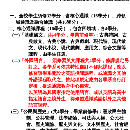
一、全校學生須修32學分，含核心通識（16
學分）、跨領
域通識及融合通識（共16學分）。
二、核心通識課程（16學分），包含四領域，各4學分。
(一)「基礎國文」(
共4學分，畢業前修畢
)：古典詩詞、古
典散文、古典小說、古典戲劇、現代詩、現代散
文、現代小說、現代戲劇、應用文、綜合文類等
課程，由學生任選。
(二
)
「外國語言」：須修習英文課程共4學分，修課規定另
訂之。各學系可依其特性自訂不修此課程，改以
修習該學系開設之英語授課課程、或通識之其他
外語課程取代之。惟此項規定應由各學系自行訂
定後，提送通識教育中心備查。
以英語為其國家指定使用語言、或以英語為高中
指定語言之境外生，得修習通識英語以外之其他
語言課程。
(三)「公民與歷史」(共4學分，畢業前修畢)：憲政民主體
制、公共管理、法學緒論、司法與人權、公民社
會、歷史通論、歷史與文化、文本與歷史、社會經