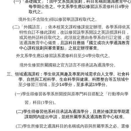
(
一
)
「基礎國文」
：
由中文系負責規劃，科目名稱由通識教育中
每學期公告之。中文
系學生應以修習
該系選修科目
4
學分
取代
之
。
境外生
(
不含陸生
)
得以修習華語課程取代之。
(
二
)
「外國語言」：依本校英文課程修課規定辦理。各學系得依其
特性自訂不修此課程，改以修習該學系開設之英語授課科目，
或其他外語科目取代之。此項規定應由各學系自行訂定後，提
送通識教育中心備查，
且該科目應循
「
國立成功大學通識教育
中心課程規劃與審查要點」之規定辦理審查。
外文系學生應以修習該系選修科目至少
4
學分取代之。
境外生修習所屬國籍之官方語言不得承認為通識學分。
三、
領域通識課程：學生依其興趣及專業跨域需求自人文學、社會科
學、自然與工程科學、生命科學與健康、科際整合等五領域中
14
19
至少修習三領域，至
少
學分，至多承認
學分。
(
一
)
學生得修習各學系所開授與原專門科目搭配之「行動導向學
習」科目
(1
學分
)
。
(
)
二
學生得修習他系科目承認為通識學分，且應於修課當學期選
課期間內提出申請，並經所屬學系及通識教育中心核准
。
(
三
)
學生所修習之通識科目的名稱或內容與所屬學系之必、選修