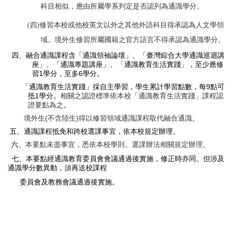
科目相似，應由所屬學系判定是否認列為通識學分。
(
四
)
修習本校或他校英文以外之其他外語科目得承認為人文學領
域。境外生修習所屬國籍之官方語言不得承認為通識學分。
四、融合通識課程含「通識領袖論壇」、「臺灣綜合大學通識巡迴講
座」、「通識專題講座」、「通識教育生活實踐」，至少應修
1
6
習
學分，至多
學分。
9
「通識教育生活實踐」採自主學習，學生累計學習點數，每
點可
1
抵
學分。
相關之認證標準依本校「通識教育生活實踐」課程認
證要點為之
。
(
)
境外生
不含陸生
得以修習領域通識課程取代融合通識。
五、通識課程抵免和跨校選課事宜，依本校規定辦理。
六、
本要點未盡事宜，悉依本校學則、選課辦法相關規定辦理。
七、
本要點經通識教育委員會會議通過後實施，修正時亦同。但涉及
通識學分數異動，須再送校課程
委員會及教務會議通過後實施
。