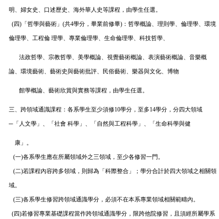
明、婦女史、口述歷史、海外華人史等課程，由學生任選。
(四)「哲學與藝術」(共4學分，畢業前修畢)：哲學概論、理則學、倫理學、環境
倫理學、工程倫 理學、專業倫理學、生命倫理學、科技哲學、
法政哲學、宗教哲學、美學概論、視覺藝術概論、表演藝術概論、音樂概
論、環境藝術、藝術史與藝術批評、民俗藝術、樂器與文化、博物
館學概論、藝術欣賞與實務等課程，由學生任選。
三、跨領域通識課程：各系學生至少須修10學分，至多14學分，分四大領域
─「人文學」、「社會 科學」、「自然與工程科學」、「生命科學與健
康」。
(一)各系學生應在所屬領域外之三領域，至少各修習一門。
(二)若課程內容跨多領域，則歸為「科際整合」；學分合計於四大領域之相關領
域。
(三)各系學生修習跨領域通識學分，必須不在本系專業領域相關範疇內。
(四)若修習專業基礎課程當作跨領域通識學分，限跨他院修習，且須經所屬學系