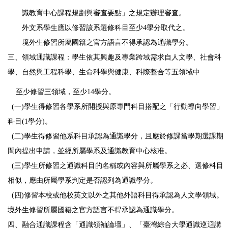
識教育中心
課程規劃與審查要點」之規定辦理審查。
外文系學生應以修習該系選修科目至少4學分取代之。
境外生修習所屬國籍之官方語言不得承認為通識學分。
三、領域通識課程：學生依其興趣及專業跨域需求自人文學、社會科
學、自然與工程科學、生命科學與健康、科際整合等五領域中
至少修習三領域，至少14學分。
(一)學生得修習各學系所開授與原專門科目搭配之「行動導向學習」
科目(1學分)。
(二)學生得修習他系科目承認為通識學分，且應於修課當學期選課期
間內提出申請，並經所屬學系及通識教育中心核准。
(三)學生所修習之通識科目的名稱或內容與所屬學系之必、選修科目
相似，應由所屬學系判定是否認列為通識學分。
(四)修習本校或他校英文以外之其他外語科目得承認為人文學領域。
境外生修習所屬國籍之官方語言不得承認為通識學分。
四、融合通識課程含「通識領袖論壇」、「臺灣綜合大學通識巡迴講