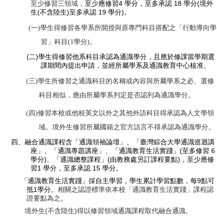
4
18
(
至少修習三領域，
至少應修習
學分，至多承認
學分
境外
(
)
19
)
生
不含陸生
至多承認
學分
。
(
一
)
學生得修習各學系所開授與原專門科目搭配之「行動導向學
習」科目
(1
學分
)
。
(
)
二
學生得修習他系科目承認為通識學分，且應於修課當學期選
課期間內提出申請，並經所屬學系及通識教育中心核准
。
(
三
)
學生所修習之通識科目的名稱或內容與所屬學系之必、選修
科目相似，應由所屬學系判定是否認列為通識學分。
(
四
)
修習本校或他校英文以外之其他外語科目得承認為人文學領
域。境外生修習所屬國籍之官方語言不得承認為通識學分。
四、融合通識課程含「通識領袖論壇」、「臺灣綜合大學通識巡迴講
(
6
座」、「通識專題講座」、「通識教育生活實踐」
至多修習
)
(
)
學分
、「通識總整課程」
由教務處另訂課程要點
，至少應修
1
15
習
學分，至多承認
學分。
9
「通識教育生活實踐」採自主學習，學生累計學習點數，每
點可
1
抵
學分。
相關之認證標準依本校「通識教育生活實踐」課程認
證要點為之
。
(
)
境外生
不含陸生
得以修習領域通識課程取代融合通識。