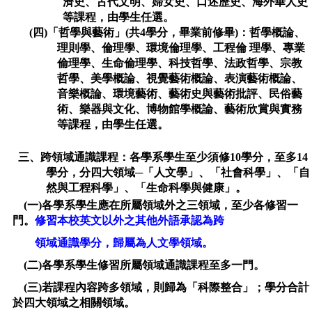
濟史、古代文明、婦女史、口述歷史、海外華人史
等課程，由學生任選。
(四)「哲學與藝術」(共4學分，畢業前修畢)：哲學概論、
理則學、倫理學、環境倫理學、工程倫 理學、專業
倫理學、生命倫理學、科技哲學、法政哲學、宗教
哲學、美學概論、視覺藝術概論、表演藝術概論、
音樂概論、環境藝術、藝術史與藝術批評、民俗藝
術、樂器與文化、博物館學概論、藝術欣賞與實務
等課程，由學生任選。
三、跨領域通識課程：各學系學生至少須修10學分，至多14
學分，分四大領域─「人文學」、「社會科學」、「自
然與工程科學」、「生命科學與健康」。
(一)各學系學生應在所屬領域外之三領域，至少各修習一
門。
修習本校英文以外之其他外語承認為跨
領域通識學分，歸屬為人文學領域。
(二)各學系學生修習所屬領域通識課程至多一門。
(三)若課程內容跨多領域，則歸為「科際整合」；學分合計
於四大領域之相關領域。